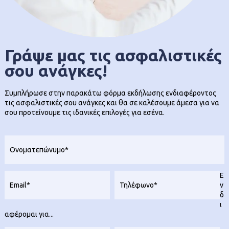
Γράψε μας τις ασφαλιστικές
σου ανάγκες!
Συμπλήρωσε στην παρακάτω φόρμα εκδήλωσης ενδιαφέροντος
τις ασφαλιστικές σου ανάγκες και θα σε καλέσουμε άμεσα για να
σου προτείνουμε τις ιδανικές επιλογές για εσένα.
Name
Email
Ε
ν
δ
ι
αφέρομαι για...