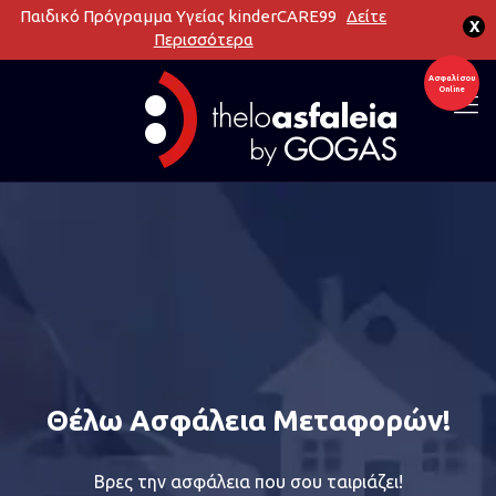
Παιδικό Πρόγραμμα Υγείας kinderCARE99
Δείτε
X
Περισσότερα
Ασφαλίσου
Online
L
Θέλω Ασφάλεια Μεταφορών!
Βρες την ασφάλεια που σου ταιριάζει!